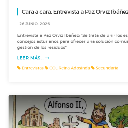
Cara a cara. Entrevista a Paz Orviz Ibáñe
Asturias con calma
26 JUNIO. 2026
Entrevista a Paz Orviz Ibáñez: "Se trata de unir los e
T1 P4- CURIOSIDADES DE LOS ANIMALES CON 1º
concejos asturianos para ofrecer una solución común
gestión de los residuos"
T1 P3- ADIVINANZAS CON 1º
LEER MÁS...
Entrevistas
COL Reina Adosinda
Secundaria
T1 P2- ENGLISH SONGS AND STORYTELLING