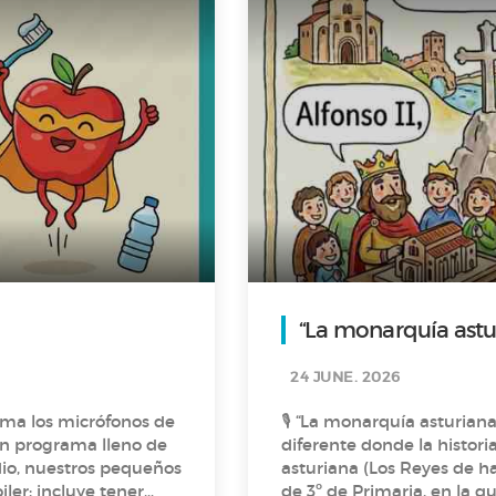
“La monarquía astur
24 JUNE. 2026
oma los micrófonos de
🎙️ “La monarquía asturiana (Los
un programa lleno de
diferente donde la historia cobr
asturiana (Los Reyes de ha
iler: incluye tener
de 3º de Primaria, en la que nos cuenta, con mucha creatividad , la historia