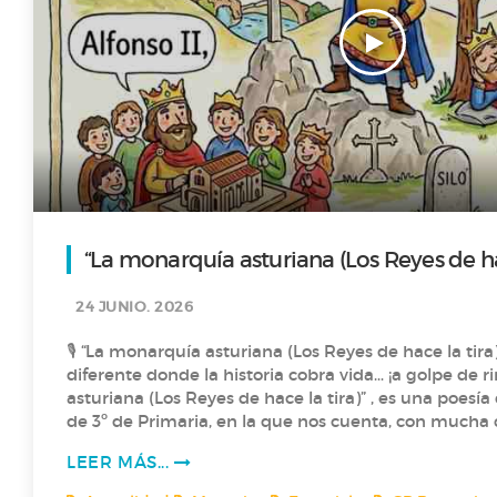
“La monarquía asturiana (Los Reyes de hac
24 JUNIO. 2026
🎙️ “La monarquía asturiana (Los Reyes de hace la tira)” Un podca
diferente donde la historia cobra vida… ¡a golpe de rima! 🎶 “La 
asturiana (Los Reyes de hace la tira)” , es una poes
de 3º de Primaria, en la que nos cuenta, con mucha creatividad , la historia
de los primeros reyes de Asturias, desde Pelayo hasta Alfonso
LEER MÁS...
aprender historia… rimando? ¡Claro que sí! 🎶 🎶 Dale al play y viaja con “Los
Reyes de hace la tira” a la “La monarquía asturiana”. 🎙️