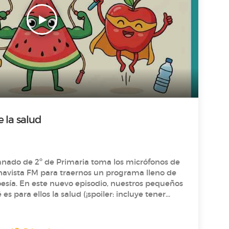
 la salud
mnado de 2º de Primaria toma los micrófonos de
navista FM para traernos un programa lleno de
ros pequeños
es para ellos la salud (¡spoiler: incluye tener
arque y reír mucho!) y nos revelan los
s, nos deleitan con un
o basado en el libro Versos para comérselos de