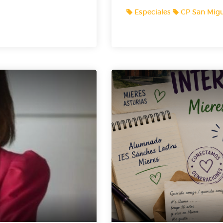
Especiales
CP San Migu
e del Real Oviedo