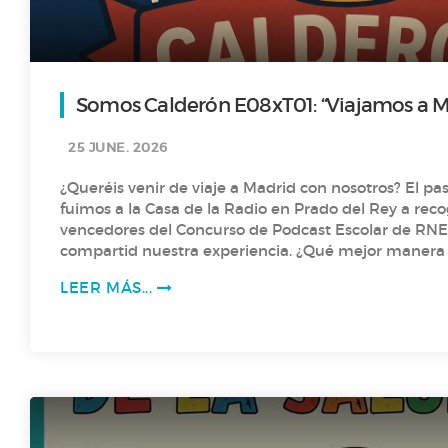
Somos Calderón E08xT01: “Viajamos a Ma
premio de RNE”
25 JUNE. 2026
¿Queréis venir de viaje a Madrid con nosotros? El pa
fuimos a la Casa de la Radio en Prado del Rey a rec
vencedores del Concurso de Podcast Escolar de RN
compartid nuestra experiencia. ¿Qué mejor manera d
la temporada? Ah y con sorpresa final: anunciamos la ganadora del
LEER MÁS...
concurso para el nuevo Logotipo de nuestra radio…