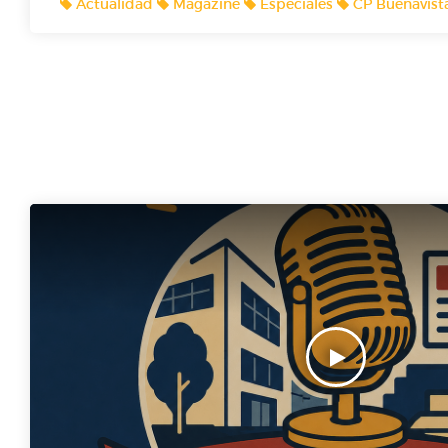
Actualidad
Magazine
Especiales
CP Buenavist
Radiofónicos! 🎙️🎙️