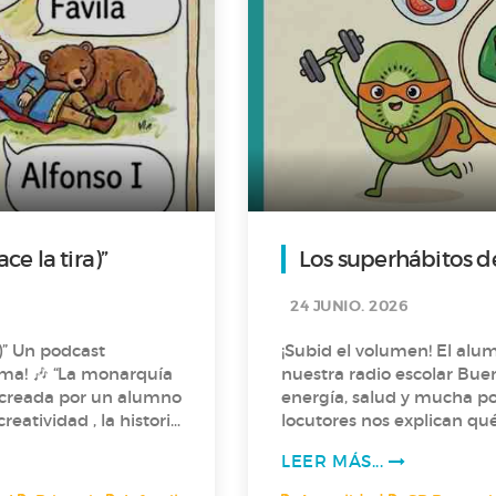
e la tira)”
Los superhábitos de
24 JUNIO. 2026
st
¡Subid el volumen! El alu
monarquía
nuestra radio escolar Bue
ía creada por un alumno
energía, salud y mucha poesía. En este nuevo episodio, nuest
locutores nos explican qué 
 II. ¿Se puede
energía para jugar en el p
LEER MÁS...
"Superhábitos" para cuidarse día a día. Ademá
🎙️ ¡Saludos
recital de lo más divertid