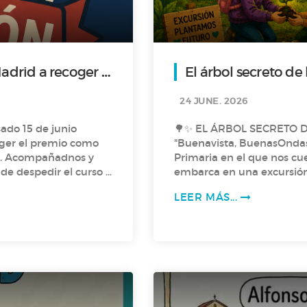
drid a recoger el
El árbol 
24 JUNE. 2026
sado 15 de junio
🌳✨ EL ÁRBOL SECRETO DE L
oger el premio como
"Buenavista, BuenasOndas"
E. Acompañadnos y
Primaria en el que nos cuentan como un grupo de niños y niñas se
e despedir el curso y
embarca en una excursión 
unas semillas muy especia
LEER MÁS...
y guarda un poder único: ¡
investigar su origen y de
llevará a vivir una aventu
este podcast lleno de mist