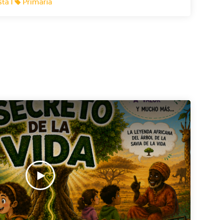
ta I
Primaria
nas a un kiwi quejándose por estar apretado en
s cotilleando sobre Blancanieves ? ¡Ellos te