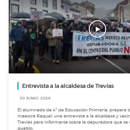
Proyecto intergeneracional en el IES Sánchez Lastra
“La monarquía asturiana (Los Reyes de hace la tira)”
Los superhábitos de la salud
El árbol secreto de la vida
Entrevista a la alcaldesa de Trevías
Entrevista al alcalde Alfredo Canteli
30 JUNIO. 2026
El alumnado de 4º de Educación Primaria, prepara 
maestra Raquel, una entrevista a la alcaldesa y veci
T1 P8- Agua y más coses
Trevías para informarse sobre la depuradora que se q
pueblo.