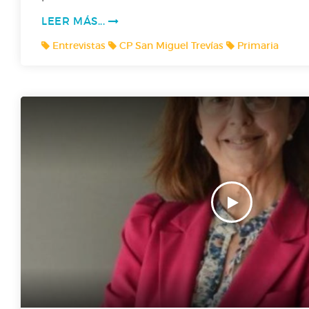
E1 P7- Corvera de l'A a la Z
LEER MÁS...
Entrevistas
CP San Miguel Trevías
Primaria
E1 P6- TOO SOBRE LOS MEMES
T1 P5- Día de les Lletres Asturianes
FICCIÓN SONORA: "LES ESCURSIONES D`HUNOSA"
Radio Prestosa entrevista a Martín Peláez, president
Voces del sector_AsturiaMe
Conociendo a Maruja Mallo