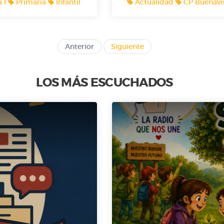
a I
Primaria
Infantil
Actualidad
CP Buenavis
Sagrario Pinto. ¿Te imagi
una brocheta o a dos manzana
lo cuentan!🎙️🎙️🎙️
Anterior
Siguiente
LOS MÁS ESCUCHADOS