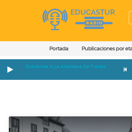
Portada
Publicaciones por et
Entrevista A La Alcaldesa De Trevías
Entrevista a la alcaldesa de Trevías
EGIPTO
Cara a cara. Entrevista a Paz Orviz Ibáñez