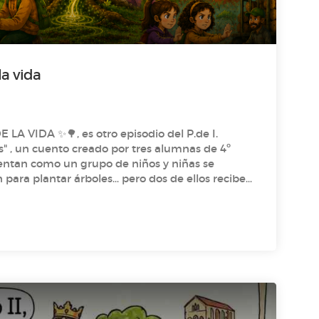
secreto de la vida
A VIDA ✨🌳, es otro episodio del P.de I.
 , un cuento creado por tres alumnas de 4º
para plantar árboles… pero dos de ellos reciben
les de las que crece a una velocidad asombrosa
La sabia de la vida! Intrigadas, deciden
scubren una antigua leyenda africana… lo que les
ra inolvidable en África. ¡No te puedes perder
erio!