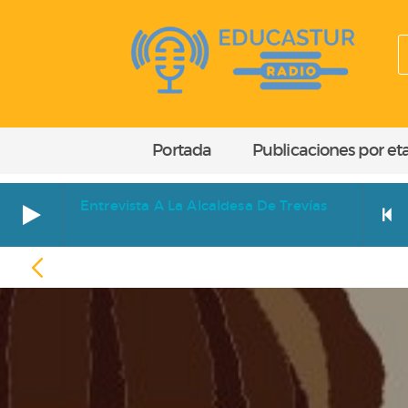
Portada
Publicaciones por et
Entrevista A La Alcaldesa De Trevías
Entrevista a la alcaldesa de Trevías
EGIPTO
Cara a cara. Entrevista a Paz Orviz Ibáñez