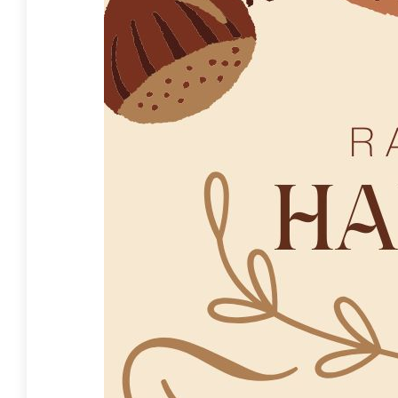
Asturias con calma
T1 P4- CURIOSIDADES DE LOS ANIMALES CON 1º
T1 P3- ADIVINANZAS CON 1º
T1 P2- ENGLISH SONGS AND STORYTELLING