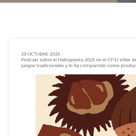
E1 P7- Corvera de l'A a la Z
E1 P6- TOO SOBRE LOS MEMES
T1 P5- Día de les Lletres Asturianes
29 OCTUBRE 2025
Podcast sobre el Hallogüestu 2025 en el CP El Villar 
juegos tradicionales y lo ha compartido como product
FICCIÓN SONORA: "LES ESCURSIONES D`HUNOSA"
Radio Prestosa entrevista a Martín Peláez, president
Voces del sector_AsturiaMe
Conociendo a Maruja Mallo