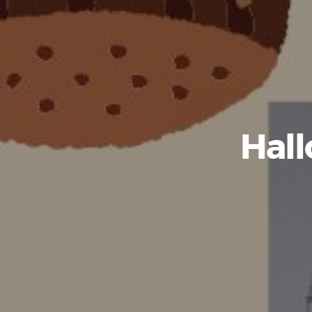
Proyecto intergeneracional en el IES Sánchez Lastra
“La monarquía asturiana (Los Reyes de hace la tira)”
Hall
Los superhábitos de la salud
El árbol secreto de la vida
Entrevista al alcalde Alfredo Canteli
T1 P8- Agua y más coses