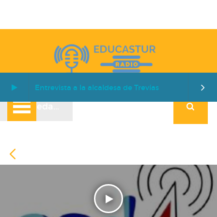
Entrevista a la alcaldesa de Trevías