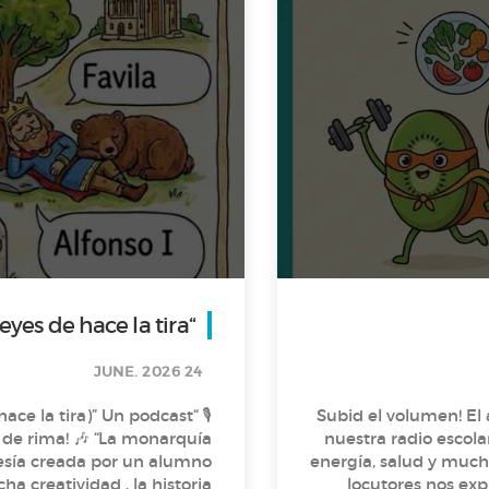
“La monarquía asturiana (Los Reyes de hace la tira)”
24 JUNE. 2026
tira)” Un podcast
¡Subid el volumen! E
 “La monarquía
nuestra radio escol
poesía creada por un alumno
energía, salud y mucha poesía. En este nuevo episo
locutores nos expl