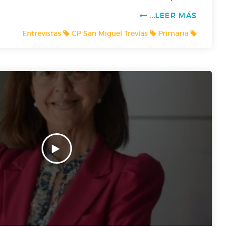
E1 P7- Corvera de l'A a la Z
LEER MÁS...
CP San Miguel Trevías
Primaria
Entrevistas
E1 P6- TOO SOBRE LOS MEMES
T1 P5- Día de les Lletres Asturianes
FICCIÓN SONORA: "LES ESCURSIONES D`HUNOSA"
ntrevista a Martín Peláez, presidente del Real Oviedo
Voces del sector_AsturiaMe
Conociendo a Maruja Mallo