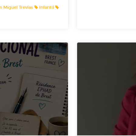
 Miguel Trevías
Infantil
Especiales
Radio Prestosa e