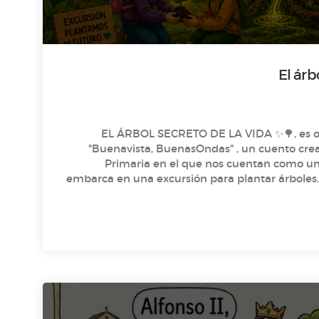
🌳✨ EL ÁRBOL SECRETO DE LA VIDA ✨🌳, es ot
"Buenavista, BuenasOndas" , un cuento cre
Primaria en el que nos cuentan como un grupo de niños y niñas se
embarca en una excursión para plantar árboles…
unas semillas muy especiales de las que crece
y guarda un poder único: ¡La sabia de l
investigar su origen y descubren una antigua le
llevará a vivir una aventura inolvidable en Á
est