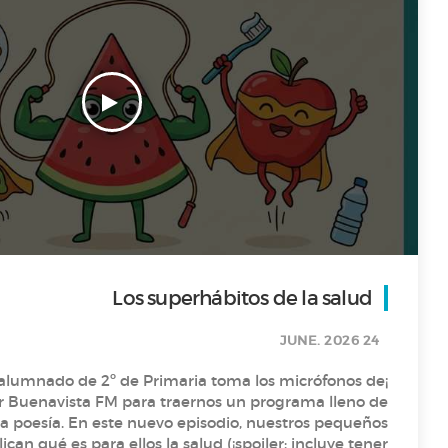
Los superhábitos de la salud
24 JUNE. 2026
l alumnado de 2º de Primaria toma los micrófonos de
ar Buenavista FM para traernos un programa lleno de
dio, nuestros pequeños
ican qué es para ellos la salud (¡spoiler: incluye tener