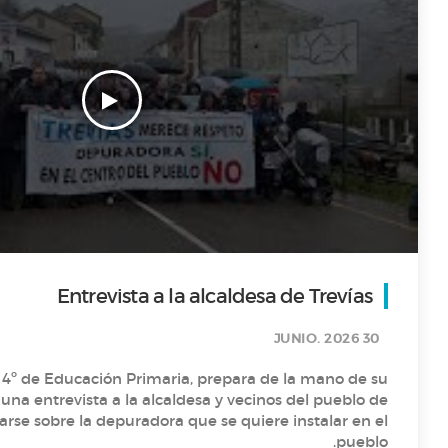
Proyecto intergeneracional en el IES Sánchez Lastra
“La monarquía asturiana (Los Reyes de hace la tira)”
Los superhábitos de la salud
El árbol secreto de la vida
Entrevista a la alcaldesa de Trevías
Entrevista al alcalde Alfredo Canteli
30 JUNIO. 2026
4º de Educación Primaria, prepara de la mano de su
una entrevista a la alcaldesa y vecinos del pueblo de
T1 P8- Agua y más coses
arse sobre la depuradora que se quiere instalar en el
pueblo.