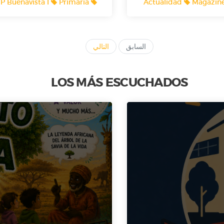
P Buenavista I
Primaria
Actualidad
Magazin
dose por estar apretado en
ncanieves ? ¡Ellos te
lo cuentan!🎙️🎙️🎙️
السابق
التالي
LOS MÁS ESCUCHADOS