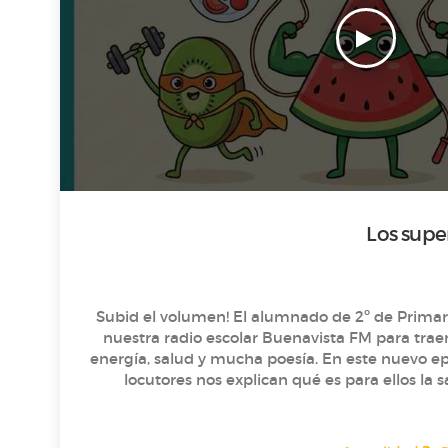
Los supe
¡Subid el volumen! El alumnado de 2º de Primar
nuestra radio escolar Buenavista FM para tra
energía, salud y mucha poesía. En este nuevo episodio, nuestros pequeños
locutores nos explican qué es para ellos la sa
energía para jugar en el parque y reí
"Superhábitos" para cuidarse día a día. Además, nos deleitan con un
recital de lo más divertido basado en el libr