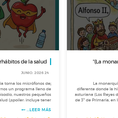
rhábitos de la salud
24 JUNIO. 2026
ia toma los micrófonos de
🎙️ “La monarquí
ernos un programa lleno de
diferente donde la histori
asturiana (Los Reyes d
lud (¡spoiler: incluye tener
de 3º de Primaria, en la que nos cuenta, con mucha creatividad , la historia
r mucho!) y nos revelan los
de los primeros reyes de 
LEER MÁS...
aprender historia… rimando? ¡Claro que s
o Versos para comérselos de
Reyes de ha