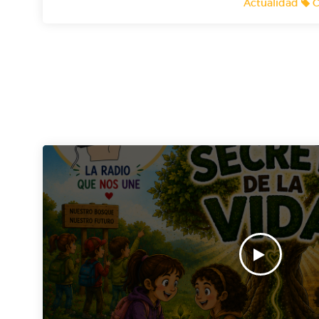
C
Sagrario Pinto. ¿Te imaginas a un kiwi queján
una brocheta o a dos manzanas cotilleando sobre Bla