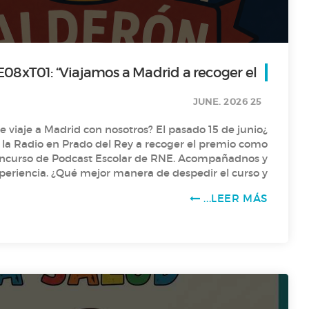
08xT01: “Viajamos a Madrid a recoger el
premio de RNE”
25 JUNE. 2026
de viaje a Madrid con nosotros? El pasado 15 de junio
e la Radio en Prado del Rey a recoger el premio como
oncurso de Podcast Escolar de RNE. Acompañadnos y
periencia. ¿Qué mejor manera de despedir el curso y
el
LEER MÁS...
concurso para el nuevo Logotipo de nuestra radio…