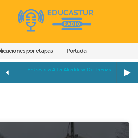
licaciones por etapas
Portada
Entrevista A La Alcaldesa De Trevías
Entrevista a la alcaldesa de Trevías
EGIPTO
Cara a cara. Entrevista a Paz Orviz Ibáñez