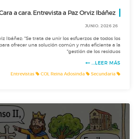
Cara a cara. Entrevista a Paz Orviz Ibáñez
Asturias con calma
26 JUNIO. 2026
iz Ibáñez: "Se trata de unir los esfuerzos de todos los
T1 P4- CURIOSIDADES DE LOS ANIMALES CON 1º
para ofrecer una solución común y más eficiente a la
gestión de los residuos"
T1 P3- ADIVINANZAS CON 1º
LEER MÁS...
COL Reina Adosinda
Secundaria
Entrevistas
T1 P2- ENGLISH SONGS AND STORYTELLING