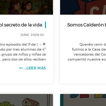
El árbol secreto de la vida
Somos Calderón E
24 JUNE. 2026
ro episodio del P.de I.
¿Queréis venir 
ado por tres alumnas de 4º
fuimos a la Casa d
vencedores del C
 pero dos de ellos reciben
compartid nuestra ex
 a una velocidad asombrosa
la temporada? Ah y con sorpresa final: anunciamos la ganadora d
LEER MÁS...
a vida! Intrigadas, deciden
yenda africana… lo que les
frica. ¡No te puedes perder
e podcast lleno de misterio!