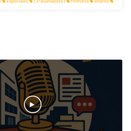
e
Especiales
CP Buenavista I
Primaria
Infantil
Actualidad
Radiofónicos! 🎙️🎙️