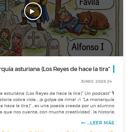
“La monarquía asturiana (Los Reyes de hace la tira)”
24 JUNIO. 2026
a asturiana (Los Reyes de hace la tira)” Un podcast
a cobra vida… ¡a golpe de rima! 🎶 “La monarquía
e hace la tira)” , es una poesía creada por un alumno
Asturias, desde Pelayo hasta Alfonso II. ¿Se puede
LEER MÁS...
í! 🎶 🎶 Dale al play y viaja con “Los
ce la tira” a la “La monarquía asturiana”. 🎙️🎙️ ¡Saludos