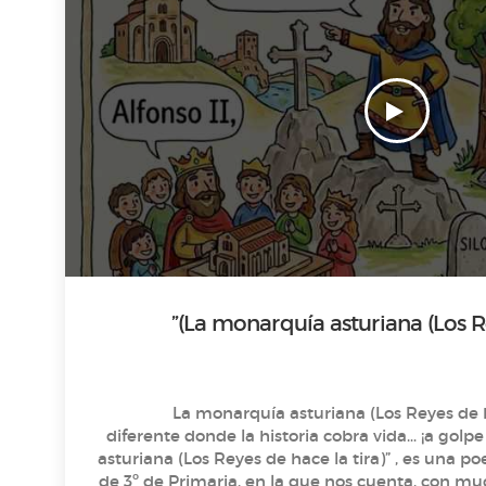
🎙️ “La monarquía asturiana (Los Reyes de hace la 
diferente donde la historia cobra vida… ¡a golpe de rima! 
asturiana (Los Reyes de hace la tira)” , es una 
de 3º de Primaria, en la que nos cuenta, con mucha creatividad , la historia