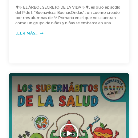
🌳✨ EL ÁRBOL SECRETO DE LA VIDA ✨🌳, es otro episodio
del P.de I. "Buenavista, BuenasOndas" , un cuento creado
por tres alumnas de 4º Primaria en el que nos cuentan
como un grupo de niños y niñas se embarca en una
excursión para plantar árboles… pero dos de ellos reciben
LEER MÁS...
unas semillas muy especiales de las que crece a una
velocidad asombrosa y guarda un poder único: ¡La sabia
de la vida! Intrigadas, deciden investigar su origen y
descubren una antigua leyenda africana… lo que les
llevará a vivir una aventura inolvidable en África. ¡No te
puedes perder este podcast lleno de misterio!