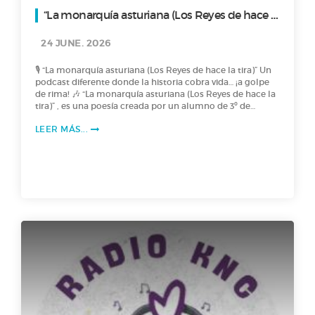
“La monarquía asturiana (Los Reyes de hace la
tira)”
24 JUNE. 2026
🎙️ “La monarquía asturiana (Los Reyes de hace la tira)” Un
podcast diferente donde la historia cobra vida… ¡a golpe
de rima! 🎶 “La monarquía asturiana (Los Reyes de hace la
tira)” , es una poesía creada por un alumno de 3º de
Primaria, en la que nos cuenta, con mucha creatividad , la
LEER MÁS...
historia de los primeros reyes de Asturias, desde Pelayo
hasta Alfonso II. ¿Se puede aprender historia… rimando?
¡Claro que sí! 🎶 🎶 Dale al play y viaja con “Los Reyes de
hace la tira” a la “La monarquía asturiana”. 🎙️🎙️ ¡Saludos
Radiofónicos! 🎙️🎙️