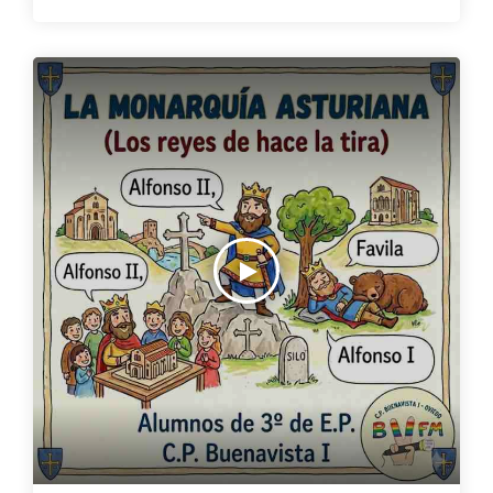
quejándose por estar apretado en una brocheta o a dos
manzanas cotilleando sobre Blancanieves ? ¡Ellos te lo
cuentan!🎙️🎙️🎙️