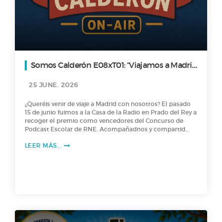
Somos Calderón E08xT01: “Viajamos a Madrid
a recoger el premio de RNE”
25 JUNE. 2026
¿Queréis venir de viaje a Madrid con nosotros? El pasado
15 de junio fuimos a la Casa de la Radio en Prado del Rey a
recoger el premio como vencedores del Concurso de
Podcast Escolar de RNE. Acompañadnos y compartid
nuestra experiencia. ¿Qué mejor manera de despedir el
LEER MÁS...
curso y la temporada? Ah y con sorpresa final:
anunciamos la ganadora del concurso para el nuevo
Logotipo de nuestra radio…