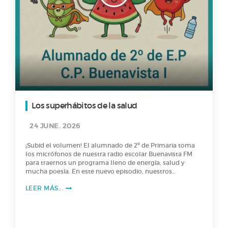
Los superhábitos de la salud
24 JUNE. 2026
¡Subid el volumen! El alumnado de 2º de Primaria toma
los micrófonos de nuestra radio escolar Buenavista FM
para traernos un programa lleno de energía, salud y
mucha poesía. En este nuevo episodio, nuestros
pequeños locutores nos explican qué es para ellos la
LEER MÁS...
salud (¡spoiler: incluye tener energía para jugar en el
parque y reír mucho!) y nos revelan los "Superhábitos"
para cuidarse día a día. Además, nos deleitan con un
recital de lo más divertido basado en el libro Versos para
comérselos de Sagrario Pinto. ¿Te imaginas a un kiwi