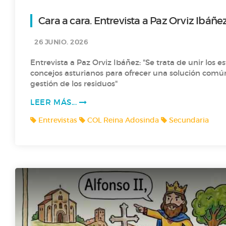
Cara a cara. Entrevista a Paz Orviz Ibáñe
Asturias con calma
26 JUNIO. 2026
Entrevista a Paz Orviz Ibáñez: "Se trata de unir los e
T1 P4- CURIOSIDADES DE LOS ANIMALES CON 1º
concejos asturianos para ofrecer una solución común
gestión de los residuos"
T1 P3- ADIVINANZAS CON 1º
LEER MÁS...
Entrevistas
COL Reina Adosinda
Secundaria
T1 P2- ENGLISH SONGS AND STORYTELLING