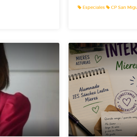
Especiales
CP San Migu
e del Real Oviedo