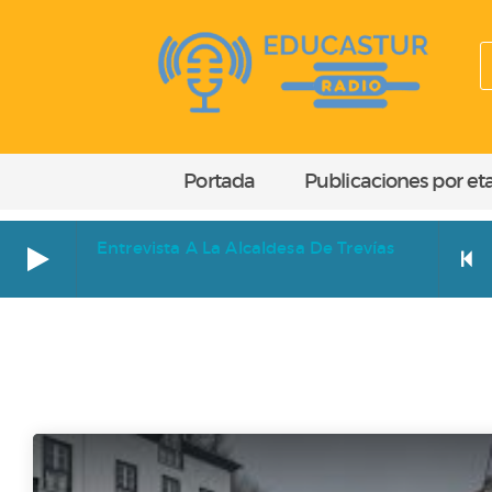
Portada
Publicaciones por et
Entrevista A La Alcaldesa De Trevías
Entrevista a la alcaldesa de Trevías
EGIPTO
Cara a cara. Entrevista a Paz Orviz Ibáñez