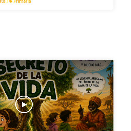
ta I
Primaria
nas a un kiwi quejándose por estar apretado en
s cotilleando sobre Blancanieves ? ¡Ellos te