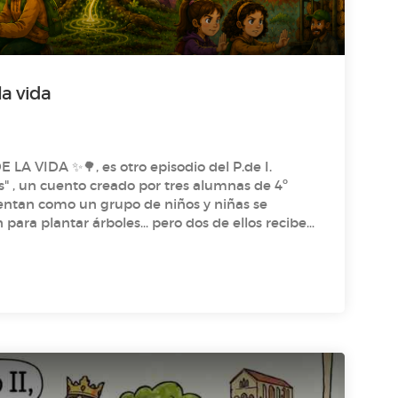
secreto de la vida
A VIDA ✨🌳, es otro episodio del P.de I.
 , un cuento creado por tres alumnas de 4º
para plantar árboles… pero dos de ellos reciben
les de las que crece a una velocidad asombrosa
La sabia de la vida! Intrigadas, deciden
scubren una antigua leyenda africana… lo que les
ra inolvidable en África. ¡No te puedes perder
erio!