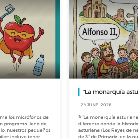
“La monarquía astur
24 JUNE. 2026
oma los micrófonos de
🎙️ “La monarquía asturiana (Los
un programa lleno de
diferente donde la historia cobr
asturiana (Los Reyes de ha
iler: incluye tener
de 3º de Primaria, en la que nos cuenta, con mucha creatividad , la historia