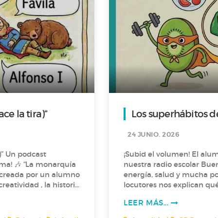
e la tira)”
Los superhábitos de
24 JUNIO. 2026
st
¡Subid el volumen! El alu
monarquía
nuestra radio escolar Bue
ía creada por un alumno
energía, salud y mucha poesía. En este nuevo episodio, nuest
locutores nos explican qué 
 II. ¿Se puede
energía para jugar en el p
LEER MÁS...
"Superhábitos" para cuidarse día a día. Ademá
🎙️ ¡Saludos
recital de lo más divertid