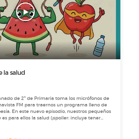
 la salud
mnado de 2º de Primaria toma los micrófonos de
navista FM para traernos un programa lleno de
ros pequeños
es para ellos la salud (¡spoiler: incluye tener
arque y reír mucho!) y nos revelan los
s, nos deleitan con un
o basado en el libro Versos para comérselos de