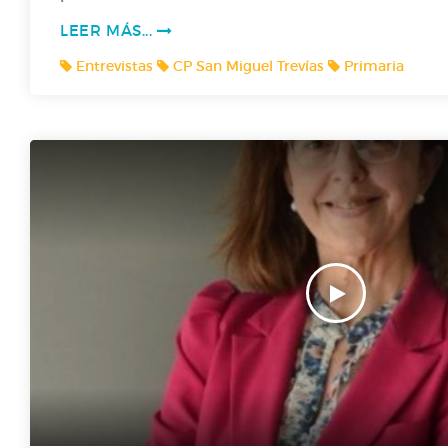
E1 P7- Corvera de l'A a la Z
LEER MÁS...
Entrevistas
CP San Miguel Trevías
Primaria
E1 P6- TOO SOBRE LOS MEMES
T1 P5- Día de les Lletres Asturianes
FICCIÓN SONORA: "LES ESCURSIONES D`HUNOSA"
Radio Prestosa entrevista a Martín Peláez, president
Voces del sector_AsturiaMe
Conociendo a Maruja Mallo