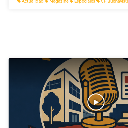
Actualidad
Magazine
Especiales
CP Buenavist
Radiofónicos! 🎙️🎙️