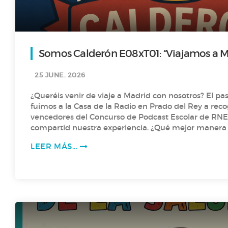
Somos Calderón E08xT01: “Viajamos a Ma
premio de RNE”
25 JUNE. 2026
¿Queréis venir de viaje a Madrid con nosotros? El pa
fuimos a la Casa de la Radio en Prado del Rey a rec
vencedores del Concurso de Podcast Escolar de RN
compartid nuestra experiencia. ¿Qué mejor manera d
la temporada? Ah y con sorpresa final: anunciamos la ganadora del
LEER MÁS...
concurso para el nuevo Logotipo de nuestra radio…