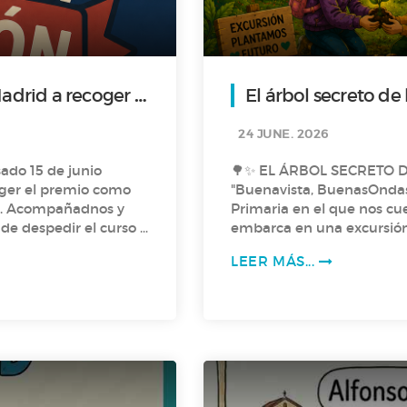
drid a recoger el
El árbol 
24 JUNE. 2026
sado 15 de junio
🌳✨ EL ÁRBOL SECRETO DE L
oger el premio como
"Buenavista, BuenasOndas"
E. Acompañadnos y
Primaria en el que nos cuentan como un grupo de niños y niñas se
e despedir el curso y
embarca en una excursión 
unas semillas muy especia
LEER MÁS...
y guarda un poder único: ¡
investigar su origen y de
llevará a vivir una aventu
este podcast lleno de mist