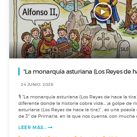
“La monarquía asturiana (Los Reyes de hac
24 JUNIO. 2026
🎙️ “La monarquía asturiana (Los Reyes de hace la tira)” Un podca
diferente donde la historia cobra vida… ¡a golpe de rima! 🎶 “La 
asturiana (Los Reyes de hace la tira)” , es una poes
de 3º de Primaria, en la que nos cuenta, con mucha creatividad , la historia
de los primeros reyes de Asturias, desde Pelayo hasta Alfonso
LEER MÁS...
aprender historia… rimando? ¡Claro que sí! 🎶 🎶 Dale al play y viaja con “Los
Reyes de hace la tira” a la “La monarquía asturiana”. 🎙️