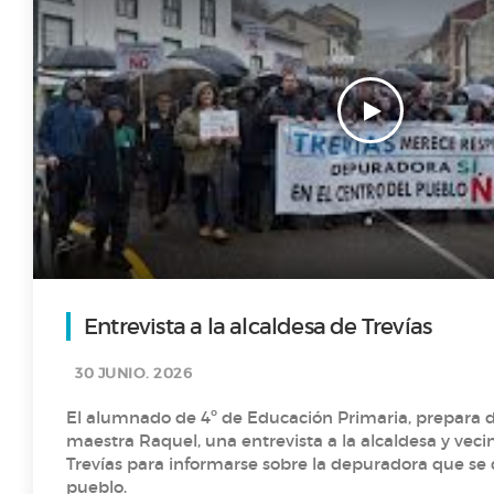
Proyecto intergeneracional en el IES Sánchez Lastra
“La monarquía asturiana (Los Reyes de hace la tira)”
Los superhábitos de la salud
El árbol secreto de la vida
Entrevista a la alcaldesa de Trevías
Entrevista al alcalde Alfredo Canteli
30 JUNIO. 2026
El alumnado de 4º de Educación Primaria, prepara 
maestra Raquel, una entrevista a la alcaldesa y veci
T1 P8- Agua y más coses
Trevías para informarse sobre la depuradora que se q
pueblo.