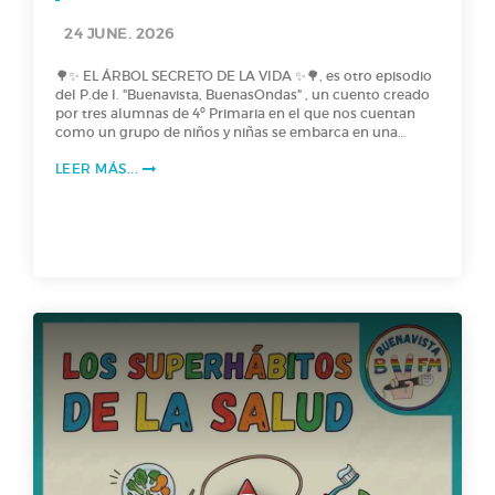
24 JUNE. 2026
🌳✨ EL ÁRBOL SECRETO DE LA VIDA ✨🌳, es otro episodio
del P.de I. "Buenavista, BuenasOndas" , un cuento creado
por tres alumnas de 4º Primaria en el que nos cuentan
como un grupo de niños y niñas se embarca en una
excursión para plantar árboles… pero dos de ellos reciben
LEER MÁS...
unas semillas muy especiales de las que crece a una
velocidad asombrosa y guarda un poder único: ¡La sabia
de la vida! Intrigadas, deciden investigar su origen y
descubren una antigua leyenda africana… lo que les
llevará a vivir una aventura inolvidable en África. ¡No te
puedes perder este podcast lleno de misterio!