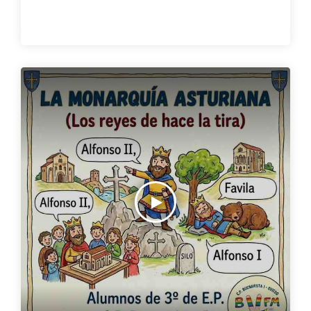
para cuidarse día a día. Además, nos deleitan con un
recital de lo más divertido basado en el libro Versos para
comérselos de Sagrario Pinto. ¿Te imaginas a un kiwi
quejándose por estar apretado en una brocheta o a dos
manzanas cotilleando sobre Blancanieves ? ¡Ellos te lo
cuentan!🎙️🎙️🎙️