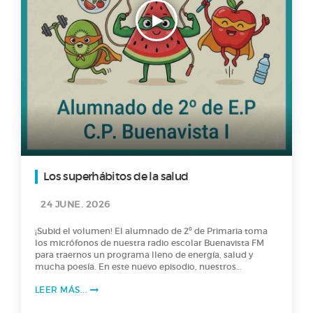
Los superhábitos de la salud
24 JUNE. 2026
¡Subid el volumen! El alumnado de 2º de Primaria toma
los micrófonos de nuestra radio escolar Buenavista FM
para traernos un programa lleno de energía, salud y
mucha poesía. En este nuevo episodio, nuestros
pequeños locutores nos explican qué es para ellos la
LEER MÁS...
salud (¡spoiler: incluye tener energía para jugar en el
parque y reír mucho!) y nos revelan los "Superhábitos"