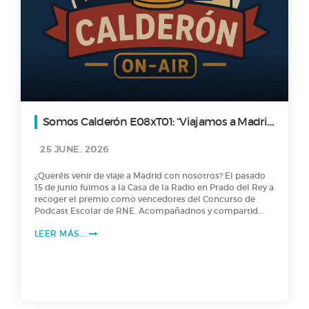
Somos Calderón E08xT01: “Viajamos a Madrid
a recoger el premio de RNE”
25 JUNE. 2026
¿Queréis venir de viaje a Madrid con nosotros? El pasado
15 de junio fuimos a la Casa de la Radio en Prado del Rey a
recoger el premio como vencedores del Concurso de
Podcast Escolar de RNE. Acompañadnos y compartid
nuestra experiencia. ¿Qué mejor manera de despedir el
LEER MÁS...
curso y la temporada? Ah y con sorpresa final:
anunciamos la ganadora del concurso para el nuevo
Logotipo de nuestra radio…