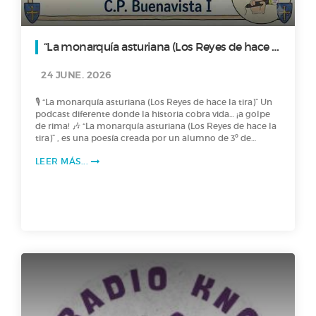
“La monarquía asturiana (Los Reyes de hace la
tira)”
24 JUNE. 2026
🎙️ “La monarquía asturiana (Los Reyes de hace la tira)” Un
podcast diferente donde la historia cobra vida… ¡a golpe
de rima! 🎶 “La monarquía asturiana (Los Reyes de hace la
tira)” , es una poesía creada por un alumno de 3º de
Primaria, en la que nos cuenta, con mucha creatividad , la
LEER MÁS...
historia de los primeros reyes de Asturias, desde Pelayo
hasta Alfonso II. ¿Se puede aprender historia… rimando?
¡Claro que sí! 🎶 🎶 Dale al play y viaja con “Los Reyes de
hace la tira” a la “La monarquía asturiana”. 🎙️🎙️ ¡Saludos
Radiofónicos! 🎙️🎙️