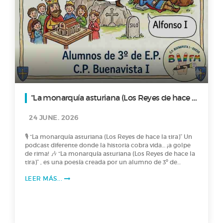
“La monarquía asturiana (Los Reyes de hace la
tira)”
24 JUNE. 2026
🎙️ “La monarquía asturiana (Los Reyes de hace la tira)” Un
podcast diferente donde la historia cobra vida… ¡a golpe
de rima! 🎶 “La monarquía asturiana (Los Reyes de hace la
tira)” , es una poesía creada por un alumno de 3º de
Primaria, en la que nos cuenta, con mucha creatividad , la
LEER MÁS...
historia de los primeros reyes de Asturias, desde Pelayo
hasta Alfonso II. ¿Se puede aprender historia… rimando?
¡Claro que sí! 🎶 🎶 Dale al play y viaja con “Los Reyes de
hace la tira” a la “La monarquía asturiana”. 🎙️🎙️ ¡Saludos
Radiofónicos! 🎙️🎙️