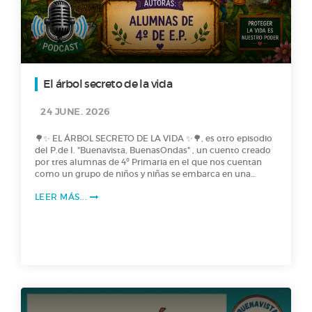
El árbol secreto de la vida
24 JUNE. 2026
🌳✨ EL ÁRBOL SECRETO DE LA VIDA ✨🌳, es otro episodio
del P.de I. "Buenavista, BuenasOndas" , un cuento creado
por tres alumnas de 4º Primaria en el que nos cuentan
como un grupo de niños y niñas se embarca en una
excursión para plantar árboles… pero dos de ellos reciben
LEER MÁS...
unas semillas muy especiales de las que crece a una
velocidad asombrosa y guarda un poder único: ¡La sabia
de la vida! Intrigadas, deciden investigar su origen y
descubren una antigua leyenda africana… lo que les
llevará a vivir una aventura inolvidable en África. ¡No te
puedes perder este podcast lleno de misterio!