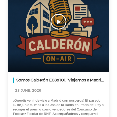
Somos Calderón E08xT01: “Viajamos a Madrid
a recoger el premio de RNE”
25 JUNE. 2026
¿Queréis venir de viaje a Madrid con nosotros? El pasado
15 de junio fuimos a la Casa de la Radio en Prado del Rey a
recoger el premio como vencedores del Concurso de
Podcast Escolar de RNE. Acompañadnos y compartid