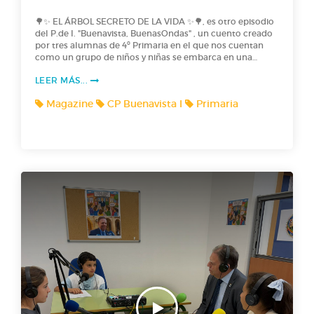
🌳✨ EL ÁRBOL SECRETO DE LA VIDA ✨🌳, es otro episodio
del P.de I. "Buenavista, BuenasOndas" , un cuento creado
por tres alumnas de 4º Primaria en el que nos cuentan
como un grupo de niños y niñas se embarca en una
excursión para plantar árboles… pero dos de ellos reciben
LEER MÁS...
unas semillas muy especiales de las que crece a una
velocidad asombrosa y guarda un poder único: ¡La sabia
Magazine
CP Buenavista I
Primaria
de la vida! Intrigadas, deciden investigar su origen y
descubren una antigua leyenda africana… lo que les
llevará a vivir una aventura inolvidable en África. ¡No te
puedes perder este podcast lleno de misterio!