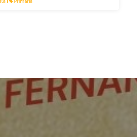
ta I
Primaria
nas a un kiwi quejándose por estar apretado en
s cotilleando sobre Blancanieves ? ¡Ellos te