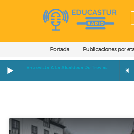
Portada
Publicaciones por et
Entrevista A La Alcaldesa De Trevías
Entrevista a la alcaldesa de Trevías
EGIPTO
Cara a cara. Entrevista a Paz Orviz Ibáñez