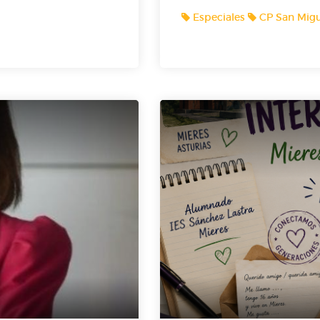
Especiales
CP San Migu
e del Real Oviedo