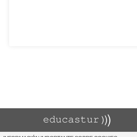
Asturias con calma
T1 P4- CURIOSIDADES DE LOS ANIMALES CON 1º
T1 P3- ADIVINANZAS CON 1º
T1 P2- ENGLISH SONGS AND STORYTELLING