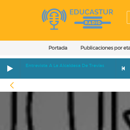
Portada
Publicaciones por et
Entrevista A La Alcaldesa De Trevías
Entrevista a la alcaldesa de Trevías
EGIPTO
Cara a cara. Entrevista a Paz Orviz Ibáñez