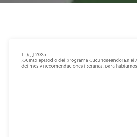
E1 P7- Corvera de l'A a la Z
E1 P6- TOO SOBRE LOS MEMES
T1 P5- Día de les Lletres Asturianes
11 五月 2025
¡Quinto episodio del programa Cucurioseando! En él Á
del mes y Recomendaciones literarias, para hablarno
FICCIÓN SONORA: "LES ESCURSIONES D`HUNOSA"
Radio Prestosa entrevista a Martín Peláez, president
Voces del sector_AsturiaMe
Conociendo a Maruja Mallo