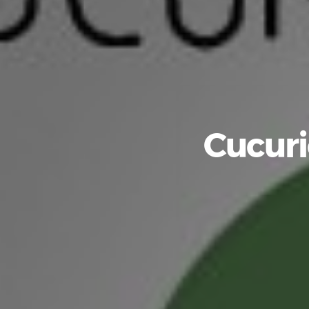
Proyecto intergeneracional en el IES Sánchez Lastra
“La monarquía asturiana (Los Reyes de hace la tira)”
Cucuri
Los superhábitos de la salud
El árbol secreto de la vida
Entrevista al alcalde Alfredo Canteli
T1 P8- Agua y más coses