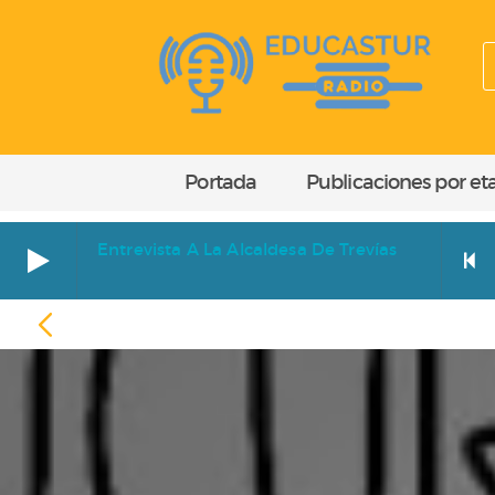
Portada
Publicaciones por et
Entrevista A La Alcaldesa De Trevías
Entrevista a la alcaldesa de Trevías
EGIPTO
Cara a cara. Entrevista a Paz Orviz Ibáñez