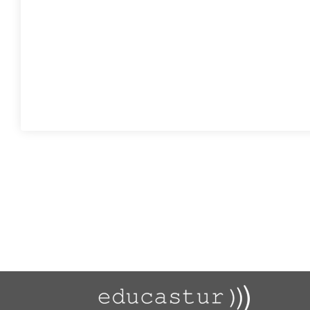
Asturias con calma
T1 P4- CURIOSIDADES DE LOS ANIMALES CON 1º
T1 P3- ADIVINANZAS CON 1º
T1 P2- ENGLISH SONGS AND STORYTELLING