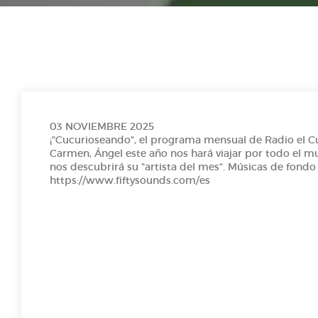
E1 P7- Corvera de l'A a la Z
E1 P6- TOO SOBRE LOS MEMES
T1 P5- Día de les Lletres Asturianes
03 NOVIEMBRE 2025
¡"Cucurioseando", el programa mensual de Radio el C
Carmen, Ángel este año nos hará viajar por todo el m
FICCIÓN SONORA: "LES ESCURSIONES D`HUNOSA"
nos descubrirá su "artista del mes". Músicas de fondo
https://www.fiftysounds.com/es
Radio Prestosa entrevista a Martín Peláez, president
Voces del sector_AsturiaMe
Conociendo a Maruja Mallo