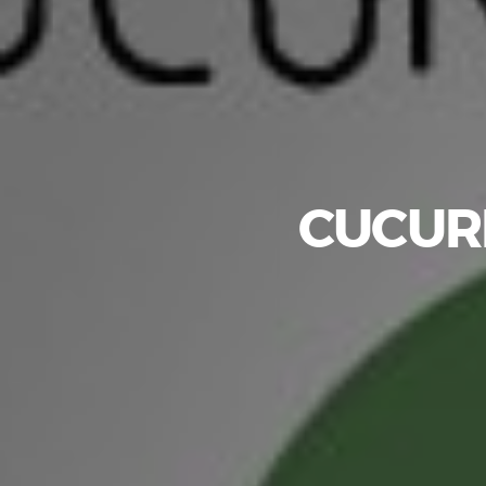
Proyecto intergeneracional en el IES Sánchez Lastra
“La monarquía asturiana (Los Reyes de hace la tira)”
CUCUR
Los superhábitos de la salud
El árbol secreto de la vida
Entrevista al alcalde Alfredo Canteli
T1 P8- Agua y más coses