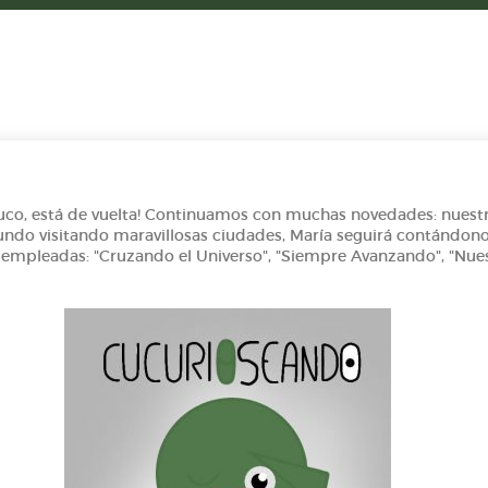
uco, está de vuelta! Continuamos con muchas novedades: nuestra
undo visitando maravillosas ciudades, María seguirá contándono
 empleadas: "Cruzando el Universo", "Siempre Avanzando", "Nues
e del Real Oviedo